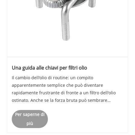
Una guida alle chiavi per filtri olio
Il cambio dell'olio di routine: un compito
apparentemente semplice che può diventare
rapidamente frustrante di fronte a un filtro dell'olio
ostinato. Anche se la forza bruta può sembrare
allettante, può portare a un alloggiamento del filtro
Per saperne di
ammaccato e a un pasticcio ancora più grande da
pulire. È......
più