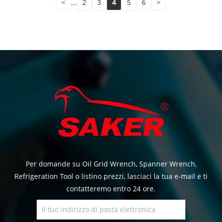
<
...
2
3
4
5
6
>
Per domande su Oil Grid Wrench, Spanner Wrench,
Refrigeration Tool o listino prezzi, lasciaci la tua e-mail e ti
contatteremo entro 24 ore.