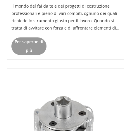
Il mondo del fai da te e dei progetti di costruzione
professionali è pieno di vari compiti, ognuno dei quali
richiede lo strumento giusto per il lavoro. Quando si
tratta di avvitare con forza e di affrontare elementi di
fissaggio ostinati, i set di avvitatori a percussione si
Per saperne di
rivelano potenti alleat......
più