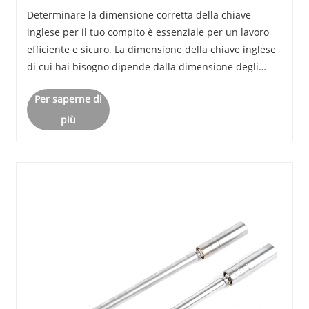
inglese?
Determinare la dimensione corretta della chiave
inglese per il tuo compito è essenziale per un lavoro
efficiente e sicuro. La dimensione della chiave inglese
di cui hai bisogno dipende dalla dimensione degli
elementi di fissaggio con cui stai lavorando. È
Per saperne di
fondamentale che il dado o il bullone si ins......
più