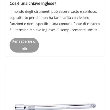
Cos'è una chiave inglese?
Il mondo degli strumenti può essere vasto e confuso,
soprattutto per chi non ha familiarità con le loro
funzioni e nomi specifici. Una comune fonte di mistero
è il termine "chiave inglese". È semplicemente un'altra
parola per indicare una chiave inglese o ha uno scopo
Per saperne di
unico? In questo articolo appr......
più