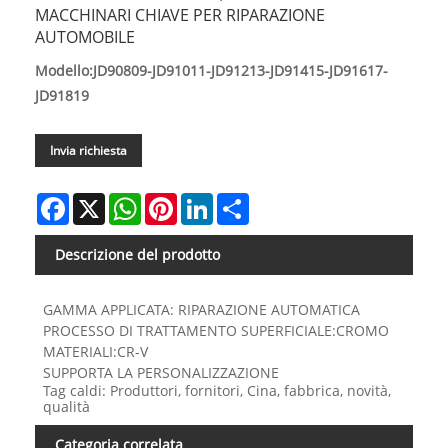
MACCHINARI CHIAVE PER RIPARAZIONE
AUTOMOBILE
Modello:JD90809-JD91011-JD91213-JD91415-JD91617-
JD91819
Invia richiesta
Facebook
X
WhatsApp
Pinterest
LinkedIn
Share
Descrizione del prodotto
GAMMA APPLICATA: RIPARAZIONE AUTOMATICA
PROCESSO DI TRATTAMENTO SUPERFICIALE:CROMO
MATERIALI:CR-V
SUPPORTA LA PERSONALIZZAZIONE
Tag caldi: Produttori, fornitori, Cina, fabbrica, novità,
qualità
Categoria correlata